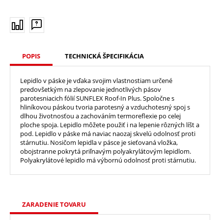
POPIS
TECHNICKÁ ŠPECIFIKÁCIA
Lepidlo v páske je vďaka svojim vlastnostiam určené
predovšetkým na zlepovanie jednotlivých pásov
parotesniacich fólií SUNFLEX Roof-In Plus. Spoločne s
hliníkovou páskou tvoria parotesný a vzduchotesný spoj s
dlhou životnosťou a zachováním termoreflexie po celej
ploche spoja. Lepidlo môžete použiť i na lepenie rôzných líšt a
pod. Lepidlo v páske má naviac naozaj skvelú odolnosť proti
stárnutiu. Nosičom lepidla v pásce je sieťovaná vložka,
obojstranne pokrytá priľnavým polyakrylátovým lepidlom.
Polyakrylátové lepidlo má výbornú odolnosť proti stárnutiu.
ZARADENIE TOVARU