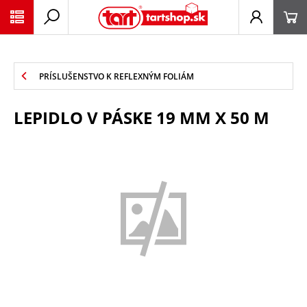
PŘESKOČIT NAVIGACI
PRÍSLUŠENSTVO K REFLEXNÝM FOLIÁM
LEPIDLO V PÁSKE 19 MM X 50 M