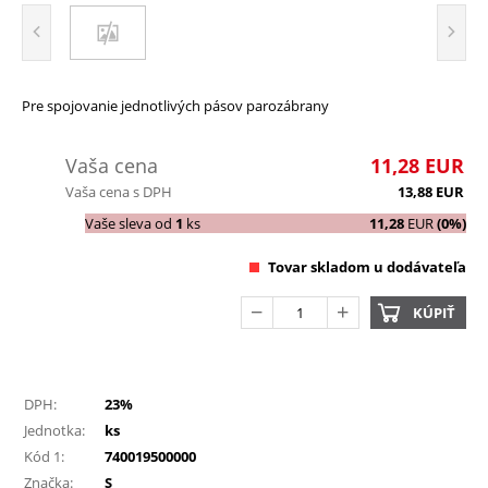
Pre spojovanie jednotlivých pásov parozábrany
Vaša cena
11,28
EUR
Vaša cena s DPH
13,88
EUR
Vaše sleva od
1
ks
11,28
EUR
(0%)
Tovar skladom u dodávateľa
KÚPIŤ
DPH:
23%
Jednotka:
ks
Kód 1:
740019500000
Značka:
S