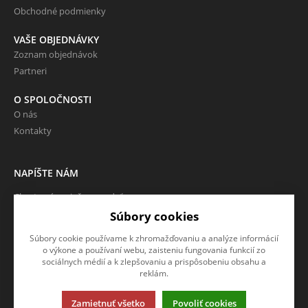
Obchodné podmienky
VAŠE OBJEDNÁVKY
Zoznam objednávok
Partneri
O SPOLOČNOSTI
O nás
Kontakty
NAPÍŠTE NÁM
Chcete nám niečo povedať o
našich produktoch alebo e-
Súbory cookies
shope? Neváhajte napísať.
Súbory cookie používame k zhromažďovaniu a analýze informácií
o výkone a používaní webu, zaisteniu fungovania funkcií zo
CHCEM NAPÍSAŤ SPRÁVU
sociálnych médií a k zlepšovaniu a prispôsobeniu obsahu a
reklám.
Zamietnuť všetko
Povoliť cookies