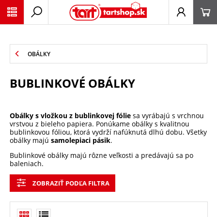
PŘESKOČIT NAVIGACI
OBÁLKY
BUBLINKOVÉ OBÁLKY
Obálky s vložkou z bublinkovej fólie
sa vyrábajú s vrchnou
vrstvou z bieleho papiera. Ponúkame obálky s kvalitnou
bublinkovou fóliou, ktorá vydrží nafúknutá dlhú dobu. Všetky
obálky majú
samolepiaci pásik
.
Bublinkové obálky majú rôzne veľkosti a predávajú sa po
baleniach.
ZOBRAZIŤ PODĽA FILTRA