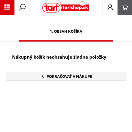
PŘESKOČIT NAVIGACI
1. OBSAH KOŠÍKA
Nákupný košík neobsahuje žiadne položky
POKRAČOVAŤ V NÁKUPE