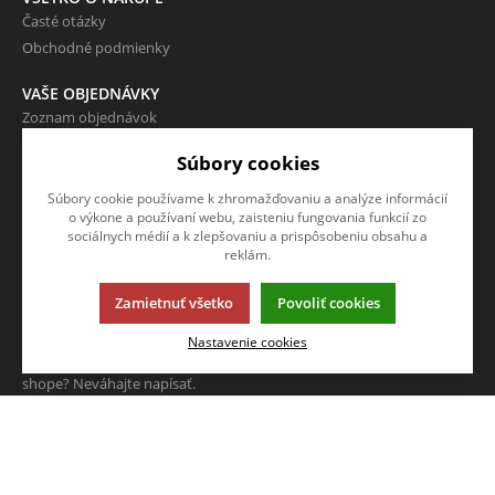
Časté otázky
Obchodné podmienky
VAŠE OBJEDNÁVKY
Zoznam objednávok
Partneri
Súbory cookies
O SPOLOČNOSTI
Súbory cookie používame k zhromažďovaniu a analýze informácií
O nás
o výkone a používaní webu, zaisteniu fungovania funkcií zo
sociálnych médií a k zlepšovaniu a prispôsobeniu obsahu a
Kontakty
reklám.
Zamietnuť všetko
Povoliť cookies
NAPÍŠTE NÁM
Nastavenie cookies
Chcete nám niečo povedať o
našich produktoch alebo e-
shope? Neváhajte napísať.
CHCEM NAPÍSAŤ SPRÁVU